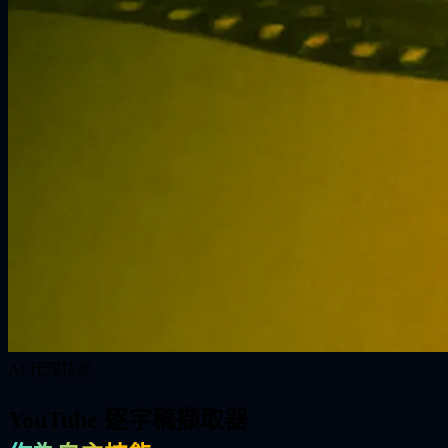
AI 代理技能
YouTube 逐字稿擷取器