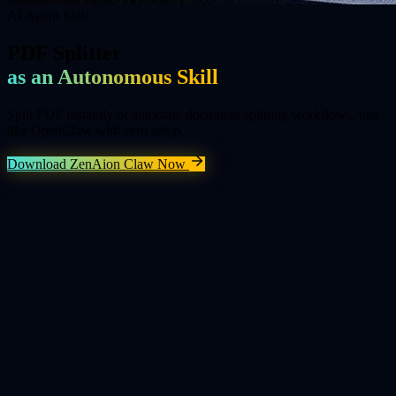
AI Agent Skill
PDF Splitter
as an Autonomous Skill
Split PDF instantly or automate document splitting workflows, just
like OpenClaw with zero setup.
Download ZenAion Claw Now