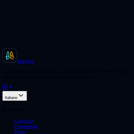
ZenAion
Il tuo assistente IA senza mani. Una conversazione diventa un flusso
automatizzato attivo 24/7, senza configurazione.
Italiano
Prodotto
Casi d'uso
Competenze
Prezzi