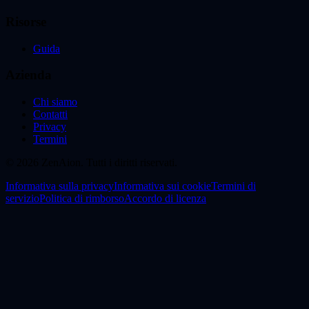
Risorse
Guida
Azienda
Chi siamo
Contatti
Privacy
Termini
© 2026 ZenAion. Tutti i diritti riservati.
Informativa sulla privacy
Informativa sui cookie
Termini di
servizio
Politica di rimborso
Accordo di licenza