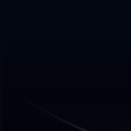
Is ZenAion an online PDF splitter?
No. ZenAion is a desktop AI workspace that runs locally on your
PC and includes multiple AI tools including PDF splitting.