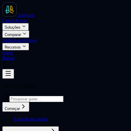
ZenAion
Casos de uso
Soluções
Comparar
Habilidades
Preços
Recursos
Sobre
Baixar
Guia do utilizador
Começar
Ligação de canais