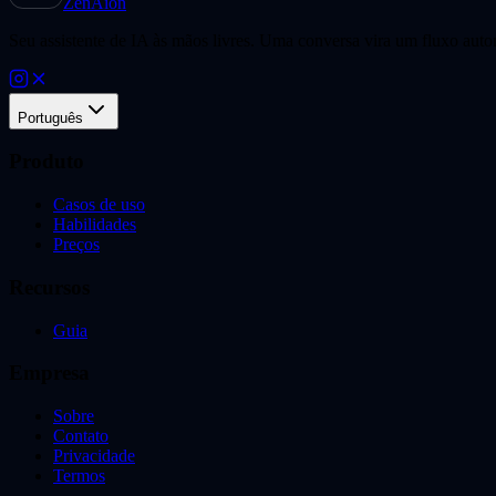
ZenAion
Seu assistente de IA às mãos livres. Uma conversa vira um fluxo aut
Português
Produto
Casos de uso
Habilidades
Preços
Recursos
Guia
Empresa
Sobre
Contato
Privacidade
Termos