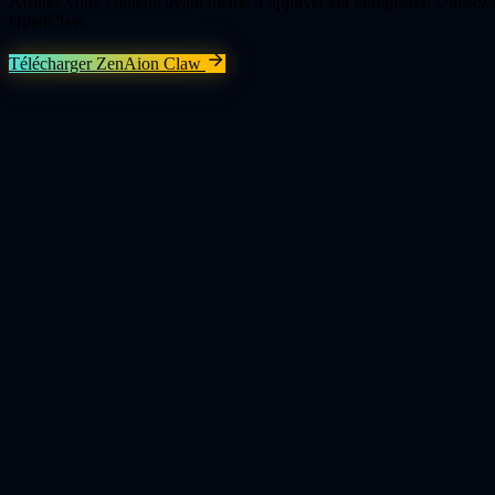
Affinez votre contenu avant même d’appuyer sur enregistrer. Utilisez
OpenClaw.
Télécharger ZenAion Claw