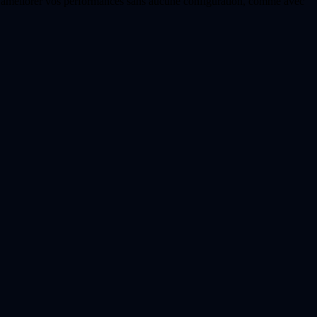
et améliorer vos performances sans aucune configuration, comme avec