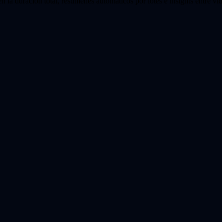
n la duración total, resúmenes automáticos por lotes e insights entre 